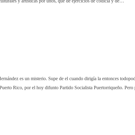
ulturales y artísticas por unos, que de ejercicios de codicia y de…
ernández es un misterio. Supe de el cuando dirigía la entonces todopode
Puerto Rico, por el hoy difunto Partido Socialista Puertorriqueño. Per