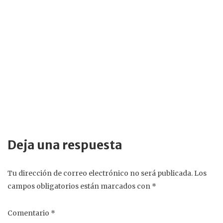
DICIEMBRE 18, 2011
La pasión y muerte del capitán Frutos López Santos
NOVIEMBRE 14, 2025
«…tú eres Pedro…» (séptima parte)
Deja una respuesta
Tu dirección de correo electrónico no será publicada.
Los
campos obligatorios están marcados con
*
Comentario
*