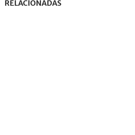
RELACIONADAS
NOVIEMBRE 4, 2025
«…tú eres Pedro…» (segunda parte)
ENERO 4, 2012
La doctrina de las consecuencias imprevistas
ABRIL 28, 2024
Yo soy boricorso; pa’ que tú [también] lo sepas