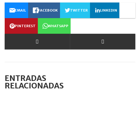
EMAIL
FACEBOOK
TWITTER
LINKEDIN
PINTEREST
WHATSAPP
ENTRADAS
RELACIONADAS
JULIO 8, 2022
Al César, lo que de el César es