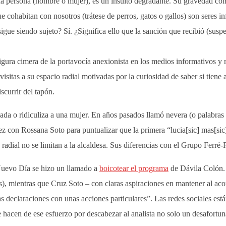
una persona (hombre o mujer), es un insulto degradante. Su gravedad como
que cohabitan con nosotros (trátese de perros, gatos o gallos) son sere
igue siendo sujeto? Sí. ¿Significa ello que la sanción que recibió (su
figura cimera de la portavocía anexionista en los medios informativos y 
isitas a su espacio radial motivadas por la curiosidad de saber si tiene 
scurrir del tapón.
dada o ridiculiza a una mujer. En años pasados llamó nevera (o palabras
 con Rossana Soto para puntualizar que la primera “lucia[sic] mas[sic]
ta radial no se limitan a la alcaldesa. Sus diferencias con el Grupo Ferré
 Nuevo Día se hizo un llamado a
boicotear el programa
de Dávila Colón. 
s), mientras que Cruz Soto – con claras aspiraciones en mantener al acor
as declaraciones con unas acciones particulares”. Las redes sociales e
hacen de ese esfuerzo por descabezar al analista no solo un desafortun