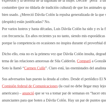
expresión y la defensa de la dignidad de la mujer. Decirle “perra” a 
costumbre (por no tildarla de tradición cultural) de que los animales 
bien usado. ¿Mereció Dávila Colón la repulsa generalizada de la que s
(despido) están justificadas? No.
Por varios lustros y hasta décadas, Luis Dávila Colón ha sido y es la 
con frecuencia. En años recientes ya no tanto, siendo mis esporádicas v
porque la competencia en ocasiones no inspira durante el proverbial di
Dicho ello, esta no es la primera vez que Dávila Colón insulta, degra
tema de las relaciones amorosas de Sila Calderón.
Comparó
a González
Soto la llamó “
Carmen Culín
”. Claro está, las enemistades del analis
Sus adversarios han puesto la deuda al cobro. Desde el periódico El
Comisión federal de Comunicaciones
(la cual no debe llegar muy lejo
americano) –
anunció
que se va a tomar par de semanas en “hacer otr
anunciantes para que boten a Dávila Colón. Hay un par de puntos que 