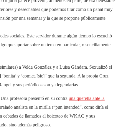
 injuria parece provenir, al menos en parte, de esa detestable
s inferiores y desechables que podemos tirar como un pañal muy
spensión por una semana) y la que se propone públicamente
redes sociales. Este servidor durante algún tiempo lo escuchó
algo que aportar sobre un tema en particular, o sencillamente
 similares) a Velda González y a Luisa Gándara. Sexualizó el
 ‘bonita’ y ‘comica'[sic]” que la segunda. A la propia Cruz
-Rangel y sus periódicos son ya legendarias.
Una profesora presentó en su contra
una querella ante la
ralado analista en la mirilla (“pun intended”, como diría el
stán cebadas de llamados al boicoteo de WKAQ y sus
ado, sino además peligroso.