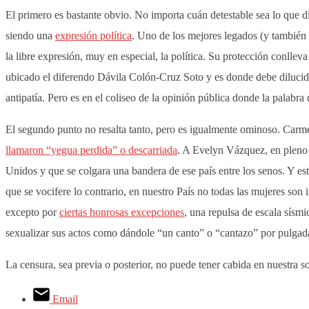
El primero es bastante obvio. No importa cuán detestable sea lo que d
siendo una
expresión política
. Uno de los mejores legados (y también 
la libre expresión, muy en especial, la política. Su protección conlleva
ubicado el diferendo Dávila Colón-Cruz Soto y es donde debe dilucida
antipatía. Pero es en el coliseo de la opinión pública donde la palab
El segundo punto no resalta tanto, pero es igualmente ominoso. Carm
llamaron “yegua perdida” o descarriada
. A Evelyn Vázquez, en pleno
Unidos y que se colgara una bandera de ese país entre los senos. Y e
que se vocifere lo contrario, en nuestro País no todas las mujeres son 
excepto por
ciertas honrosas excepciones
, una repulsa de escala sísmi
sexualizar sus actos como dándole “un canto” o “cantazo” por pulgadas
La censura, sea previa o posterior, no puede tener cabida en nuestra s
Email