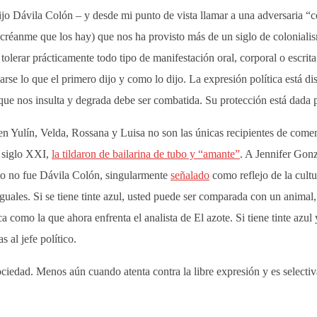
ijo Dávila Colón – y desde mi punto de vista llamar a una adversaria “c
créanme que los hay) que nos ha provisto más de un siglo de coloniali
 tolerar prácticamente todo tipo de manifestación oral, corporal o escrit
rse lo que el primero dijo y como lo dijo. La expresión política está 
ra que nos insulta y degrada debe ser combatida. Su protección está dada
en Yulín, Velda, Rossana y Luisa no son las únicas recipientes de com
 siglo XXI,
la tildaron de bailarina de tubo y “amante”
. A Jennifer Gon
sto no fue Dávila Colón, singularmente
señalado
como reflejo de la cult
iguales. Si se tiene tinte azul, usted puede ser comparada con un animal, 
ca como la que ahora enfrenta el analista de El azote. Si tiene tinte azul
 al jefe político.
ociedad. Menos aún cuando atenta contra la libre expresión y es selectiv